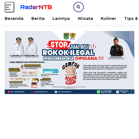
Beranda
Berita
Lainnya
Wisata
Kuliner
Tips &
L
a
n
g
s
u
n
g
k
e
k
o
n
t
e
n