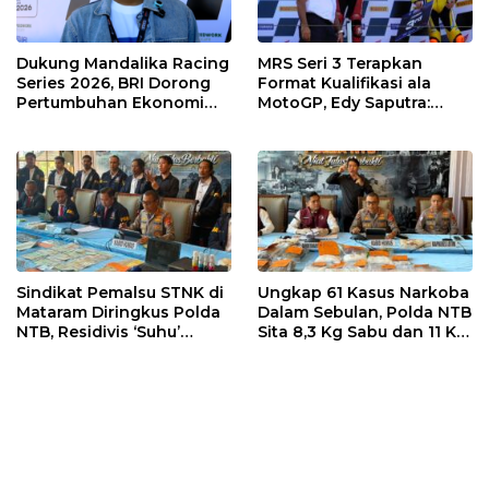
Dukung Mandalika Racing
MRS Seri 3 Terapkan
Series 2026, BRI Dorong
Format Kualifikasi ala
Pertumbuhan Ekonomi
MotoGP, Edy Saputra:
dan UMKM NTB
Persaingan Makin Sengit
dan Efektif
Sindikat Pemalsu STNK di
Ungkap 61 Kasus Narkoba
Mataram Diringkus Polda
Dalam Sebulan, Polda NTB
NTB, Residivis ‘Suhu’
Sita 8,3 Kg Sabu dan 11 Kg
Pemalsuan Kembali
Ganja
Masuk Bui