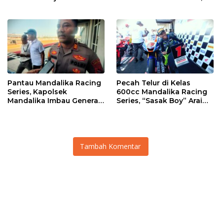
Talenta ASN Pemprov NTB
UIN dan Un 45 Ubah
Sampah Jadi Rupiah
Pantau Mandalika Racing
Pecah Telur di Kelas
Series, Kapolsek
600cc Mandalika Racing
Mandalika Imbau Generasi
Series, “Sasak Boy” Arai
Muda Salurkan Hobi di
Agaska Ungkap Kunci
Sirkuit, Bukan Jalan Raya
Kemenangan
Tambah Komentar