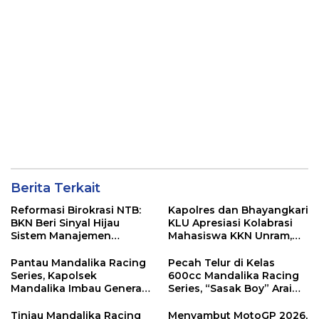
Berita Terkait
Reformasi Birokrasi NTB:
Kapolres dan Bhayangkari
BKN Beri Sinyal Hijau
KLU Apresiasi Kolabrasi
Sistem Manajemen
Mahasiswa KKN Unram,
Talenta ASN Pemprov NTB
UIN dan Un 45 Ubah
Sampah Jadi Rupiah
Pantau Mandalika Racing
Pecah Telur di Kelas
Series, Kapolsek
600cc Mandalika Racing
Mandalika Imbau Generasi
Series, “Sasak Boy” Arai
Muda Salurkan Hobi di
Agaska Ungkap Kunci
Sirkuit, Bukan Jalan Raya
Kemenangan
Tinjau Mandalika Racing
Menyambut MotoGP 2026,