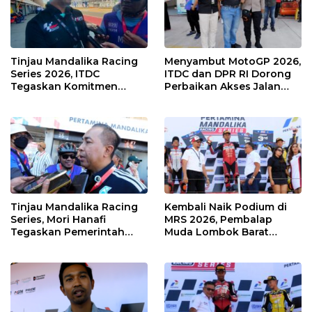
Tinjau Mandalika Racing
Menyambut MotoGP 2026,
Series 2026, ITDC
ITDC dan DPR RI Dorong
Tegaskan Komitmen
Perbaikan Akses Jalan
Kolaborasi dan Genjot
Hingga Pelibatan UMKM
Dampak Ekonomi
di KEK Mandalika
Kawasan
Tinjau Mandalika Racing
Kembali Naik Podium di
Series, Mori Hanafi
MRS 2026, Pembalap
Tegaskan Pemerintah
Muda Lombok Barat
Wajib Support Pembalap
Gibran Makin Mantap
NTB
Menuju Tingkat Asia