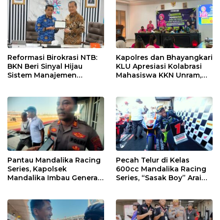
Reformasi Birokrasi NTB:
Kapolres dan Bhayangkari
BKN Beri Sinyal Hijau
KLU Apresiasi Kolabrasi
Sistem Manajemen
Mahasiswa KKN Unram,
Talenta ASN Pemprov NTB
UIN dan Un 45 Ubah
Sampah Jadi Rupiah
Pantau Mandalika Racing
Pecah Telur di Kelas
Series, Kapolsek
600cc Mandalika Racing
Mandalika Imbau Generasi
Series, “Sasak Boy” Arai
Muda Salurkan Hobi di
Agaska Ungkap Kunci
Sirkuit, Bukan Jalan Raya
Kemenangan