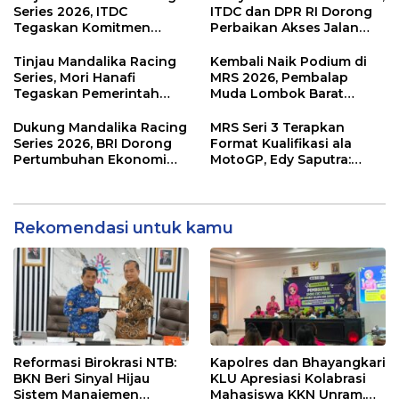
Series 2026, ITDC
ITDC dan DPR RI Dorong
Tegaskan Komitmen
Perbaikan Akses Jalan
Kolaborasi dan Genjot
Hingga Pelibatan UMKM
Dampak Ekonomi
di KEK Mandalika
Tinjau Mandalika Racing
Kembali Naik Podium di
Kawasan
Series, Mori Hanafi
MRS 2026, Pembalap
Tegaskan Pemerintah
Muda Lombok Barat
Wajib Support Pembalap
Gibran Makin Mantap
NTB
Menuju Tingkat Asia
Dukung Mandalika Racing
MRS Seri 3 Terapkan
Series 2026, BRI Dorong
Format Kualifikasi ala
Pertumbuhan Ekonomi
MotoGP, Edy Saputra:
dan UMKM NTB
Persaingan Makin Sengit
dan Efektif
Rekomendasi untuk kamu
Reformasi Birokrasi NTB:
Kapolres dan Bhayangkari
BKN Beri Sinyal Hijau
KLU Apresiasi Kolabrasi
Sistem Manajemen
Mahasiswa KKN Unram,