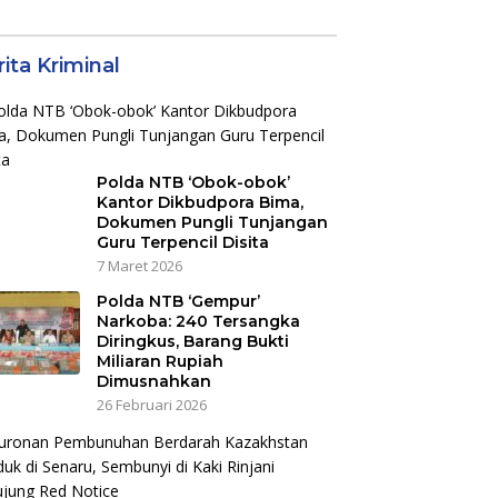
aborasi dan
Jalan Hingga
jot Dampak
Pelibatan UMKM di
nomi Kawasan
KEK Mandalika
ita Kriminal
Polda NTB ‘Obok-obok’
Kantor Dikbudpora Bima,
Dokumen Pungli Tunjangan
Guru Terpencil Disita
7 Maret 2026
Polda NTB ‘Gempur’
Narkoba: 240 Tersangka
Diringkus, Barang Bukti
Miliaran Rupiah
Dimusnahkan
26 Februari 2026