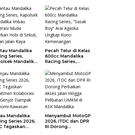
tau Mandalika
Pecah Telur di Kelas
ing Series,
600cc Mandalika
olsek Mandalika
Racing Series,
au Generasi
“Sasak Boy” Arai
a Salurkan Hobi
Agaska Ungkap
irkuit, Bukan
Kunci Kemenangan
an Raya
jau Mandalika
Menyambut MotoGP
ing Series 2026,
2026, ITDC dan DPR
C Tegaskan
RI Dorong
mitmen
Perbaikan Akses