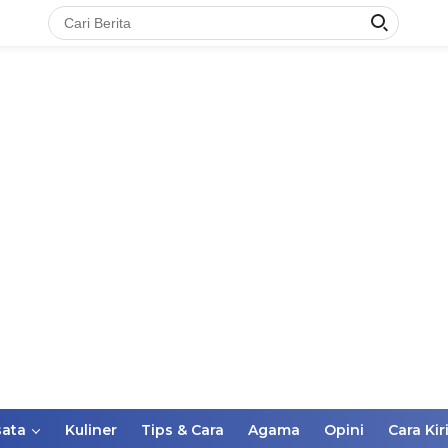
ata
Kuliner
Tips & Cara
Agama
Opini
Cara Kir