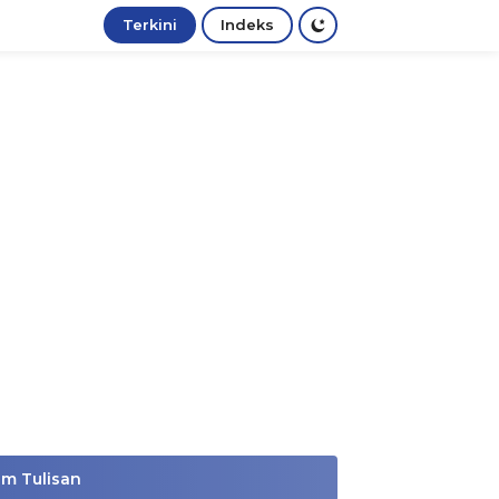
Terkini
Indeks
im Tulisan