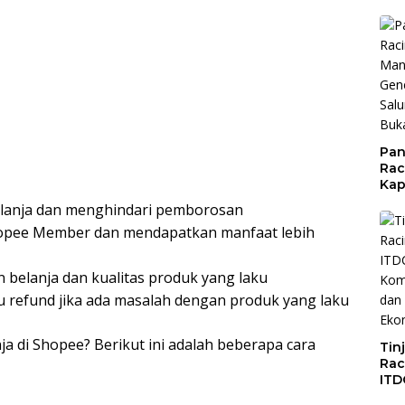
Pan
Rac
Kap
Imb
anja dan menghindari pemborosan
Mud
opee Member dan mendapatkan manfaat lebih
di S
Jal
belanja dan kualitas produk yang laku
refund jika ada masalah dengan produk yang laku
nja di Shopee? Berikut ini adalah beberapa cara
Tin
Rac
ITD
Ko