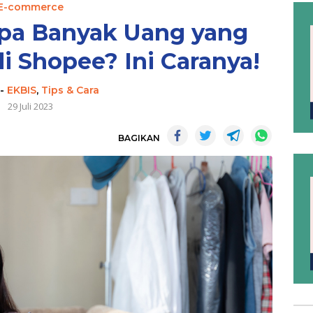
E-commerce
apa Banyak Uang yang
 Shopee? Ini Caranya!
-
EKBIS
,
Tips & Cara
29 Juli 2023
BAGIKAN