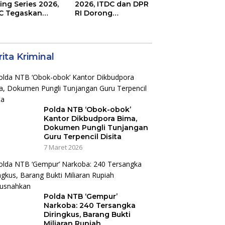
ing Series 2026,
2026, ITDC dan DPR
C Tegaskan
RI Dorong
mitmen
Perbaikan Akses
aborasi dan
Jalan Hingga
jot Dampak
Pelibatan UMKM di
nomi Kawasan
KEK Mandalika
ita Kriminal
Polda NTB ‘Obok-obok’
Kantor Dikbudpora Bima,
Dokumen Pungli Tunjangan
Guru Terpencil Disita
7 Maret 2026
Polda NTB ‘Gempur’
Narkoba: 240 Tersangka
Diringkus, Barang Bukti
Miliaran Rupiah