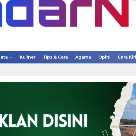
ata
Kuliner
Tips & Cara
Agama
Opini
Cara Kir