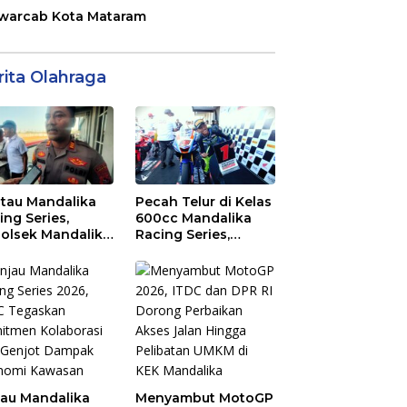
warcab Kota Mataram
rita Olahraga
tau Mandalika
Pecah Telur di Kelas
ing Series,
600cc Mandalika
olsek Mandalika
Racing Series,
au Generasi
“Sasak Boy” Arai
a Salurkan Hobi
Agaska Ungkap
irkuit, Bukan
Kunci Kemenangan
an Raya
jau Mandalika
Menyambut MotoGP