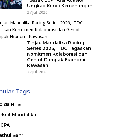
“Sasak Boy” Arai Agaska
Ungkap Kunci Kemenangan
27 Juli 2026
Tinjau Mandalika Racing
Series 2026, ITDC Tegaskan
Komitmen Kolaborasi dan
Genjot Dampak Ekonomi
Kawasan
27 Juli 2026
pular Tags
olda NTB
irkuit Mandalika
GPA
athul Bahri