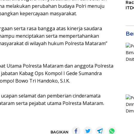
Rac
ma melakukan perubahan budaya Polri menuju
ITD
angkan kepercayaan masyarakat.
Ko
Kol
Gen
gaan serta rasa bangga atas kinerja saudara
Eko
Ber
ga mampu menciptakan serta mempertahankan
masyarakat di wilayah hukum Polresta Mataram”
jabat Utama Polresta Mataram dan anggota Polresta
jabatan Kabag Ops Kompol I Gede Sumandra
Kompol Bowo Tri Handoko, S.I.K.
n ucapan selamat dan pemberian cinderamata
ataram serta pejabat utama Polresta Mataram.
BAGIKAN