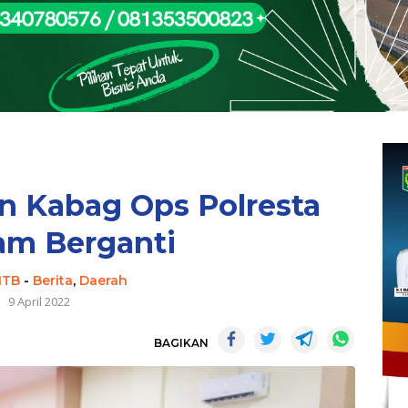
n Kabag Ops Polresta
am Berganti
NTB
-
Berita
,
Daerah
9 April 2022
BAGIKAN