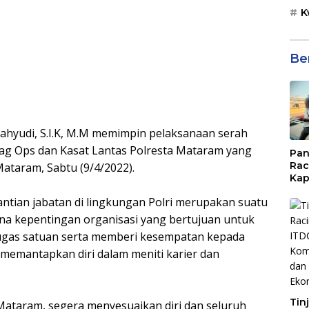
K
Be
hyudi, S.I.K, M.M memimpin pelaksanaan serah
ag Ops dan Kasat Lantas Polresta Mataram yang
Pan
Rac
ataram, Sabtu (9/4/2022).
Kap
Imb
tian jabatan di lingkungan Polri merupakan suatu
Mud
di S
arena kepentingan organisasi yang bertujuan untuk
Jal
 tugas satuan serta memberi kesempatan kepada
memantapkan diri dalam meniti karier dan
Tin
 Mataram, segera menyesuaikan diri dan seluruh