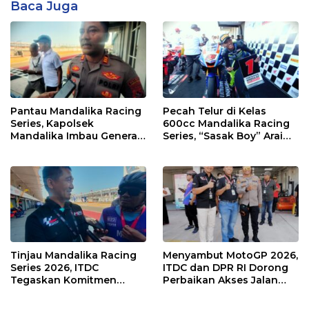
Baca Juga
Pantau Mandalika Racing
Pecah Telur di Kelas
Series, Kapolsek
600cc Mandalika Racing
Mandalika Imbau Generasi
Series, “Sasak Boy” Arai
Muda Salurkan Hobi di
Agaska Ungkap Kunci
Sirkuit, Bukan Jalan Raya
Kemenangan
Tinjau Mandalika Racing
Menyambut MotoGP 2026,
Series 2026, ITDC
ITDC dan DPR RI Dorong
Tegaskan Komitmen
Perbaikan Akses Jalan
Kolaborasi dan Genjot
Hingga Pelibatan UMKM
Dampak Ekonomi
di KEK Mandalika