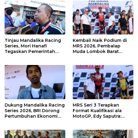
Kawasan
Tinjau Mandalika Racing
Kembali Naik Podium di
Series, Mori Hanafi
MRS 2026, Pembalap
Tegaskan Pemerintah
Muda Lombok Barat
Wajib Support Pembalap
Gibran Makin Mantap
NTB
Menuju Tingkat Asia
Dukung Mandalika Racing
MRS Seri 3 Terapkan
Series 2026, BRI Dorong
Format Kualifikasi ala
Pertumbuhan Ekonomi
MotoGP, Edy Saputra:
dan UMKM NTB
Persaingan Makin Sengit
dan Efektif