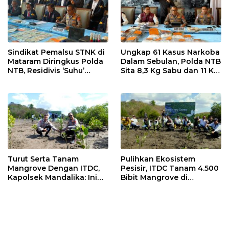
Sindikat Pemalsu STNK di
Ungkap 61 Kasus Narkoba
Mataram Diringkus Polda
Dalam Sebulan, Polda NTB
NTB, Residivis ‘Suhu’
Sita 8,3 Kg Sabu dan 11 Kg
Pemalsuan Kembali
Ganja
Masuk Bui
Turut Serta Tanam
Pulihkan Ekosistem
Mangrove Dengan ITDC,
Pesisir, ITDC Tanam 4.500
Kapolsek Mandalika: Ini
Bibit Mangrove di
Bisa Menjaga Stabilitas
Kawasan Sanctuary
Kamtibmas
Mandalika