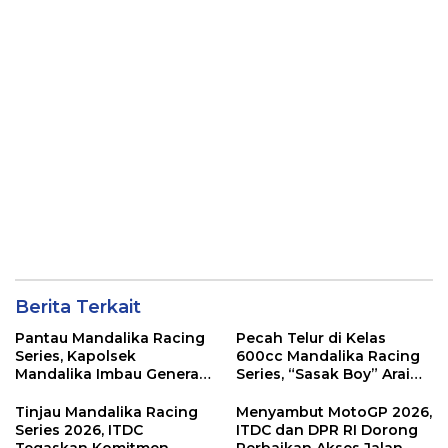
Berita Terkait
Pantau Mandalika Racing
Pecah Telur di Kelas
Series, Kapolsek
600cc Mandalika Racing
Mandalika Imbau Generasi
Series, “Sasak Boy” Arai
Muda Salurkan Hobi di
Agaska Ungkap Kunci
Sirkuit, Bukan Jalan Raya
Kemenangan
Tinjau Mandalika Racing
Menyambut MotoGP 2026,
Series 2026, ITDC
ITDC dan DPR RI Dorong