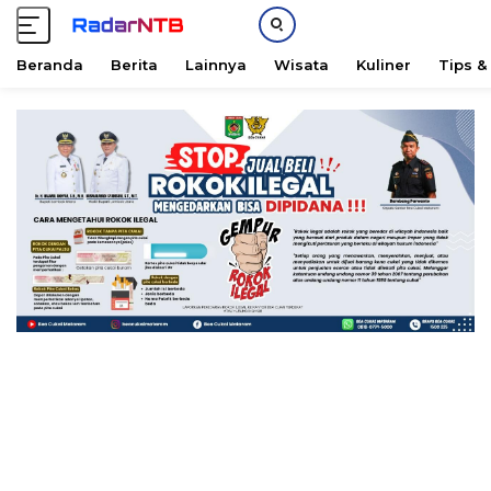
Beranda
Berita
Lainnya
Wisata
Kuliner
Tips &
L
a
n
g
s
u
n
g
k
e
k
o
n
t
e
n