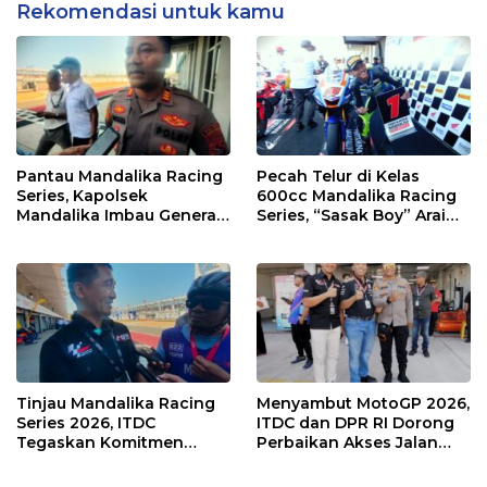
Rekomendasi untuk kamu
Pantau Mandalika Racing
Pecah Telur di Kelas
Series, Kapolsek
600cc Mandalika Racing
Mandalika Imbau Generasi
Series, “Sasak Boy” Arai
Muda Salurkan Hobi di
Agaska Ungkap Kunci
Sirkuit, Bukan Jalan Raya
Kemenangan
Tinjau Mandalika Racing
Menyambut MotoGP 2026,
Series 2026, ITDC
ITDC dan DPR RI Dorong
Tegaskan Komitmen
Perbaikan Akses Jalan
Kolaborasi dan Genjot
Hingga Pelibatan UMKM
Dampak Ekonomi
di KEK Mandalika