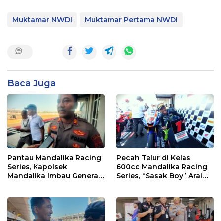
Muktamar NWDI
Muktamar Pertama NWDI
Baca Juga
Pantau Mandalika Racing
Pecah Telur di Kelas
Series, Kapolsek
600cc Mandalika Racing
Mandalika Imbau Generasi
Series, “Sasak Boy” Arai
Muda Salurkan Hobi di
Agaska Ungkap Kunci
Sirkuit, Bukan Jalan Raya
Kemenangan