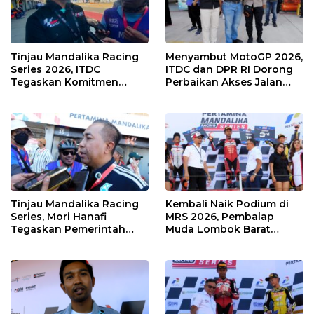
Tinjau Mandalika Racing
Menyambut MotoGP 2026,
Series 2026, ITDC
ITDC dan DPR RI Dorong
Tegaskan Komitmen
Perbaikan Akses Jalan
Kolaborasi dan Genjot
Hingga Pelibatan UMKM
Dampak Ekonomi
di KEK Mandalika
Kawasan
Tinjau Mandalika Racing
Kembali Naik Podium di
Series, Mori Hanafi
MRS 2026, Pembalap
Tegaskan Pemerintah
Muda Lombok Barat
Wajib Support Pembalap
Gibran Makin Mantap
NTB
Menuju Tingkat Asia