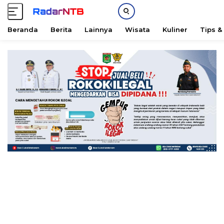
Beranda
Berita
Lainnya
Wisata
Kuliner
Tips &
L
a
n
g
s
u
n
g
k
e
k
o
n
t
e
n