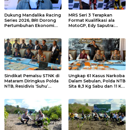
Dukung Mandalika Racing
MRS Seri 3 Terapkan
Series 2026, BRI Dorong
Format Kualifikasi ala
Pertumbuhan Ekonomi
MotoGP, Edy Saputra:
dan UMKM NTB
Persaingan Makin Sengit
dan Efektif
Sindikat Pemalsu STNK di
Ungkap 61 Kasus Narkoba
Mataram Diringkus Polda
Dalam Sebulan, Polda NTB
NTB, Residivis ‘Suhu’
Sita 8,3 Kg Sabu dan 11 Kg
Pemalsuan Kembali
Ganja
Masuk Bui