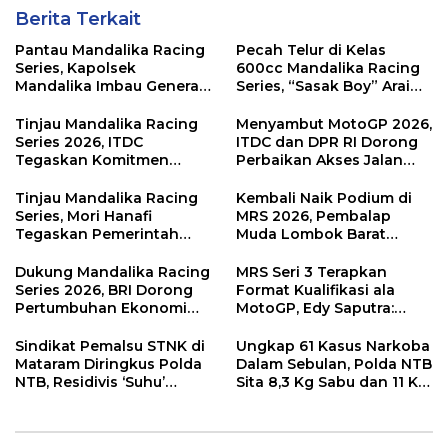
Berita Terkait
Pantau Mandalika Racing
Pecah Telur di Kelas
Series, Kapolsek
600cc Mandalika Racing
Mandalika Imbau Generasi
Series, “Sasak Boy” Arai
Muda Salurkan Hobi di
Agaska Ungkap Kunci
Sirkuit, Bukan Jalan Raya
Kemenangan
Tinjau Mandalika Racing
Menyambut MotoGP 2026,
Series 2026, ITDC
ITDC dan DPR RI Dorong
Tegaskan Komitmen
Perbaikan Akses Jalan
Kolaborasi dan Genjot
Hingga Pelibatan UMKM
Dampak Ekonomi
di KEK Mandalika
Tinjau Mandalika Racing
Kembali Naik Podium di
Kawasan
Series, Mori Hanafi
MRS 2026, Pembalap
Tegaskan Pemerintah
Muda Lombok Barat
Wajib Support Pembalap
Gibran Makin Mantap
NTB
Menuju Tingkat Asia
Dukung Mandalika Racing
MRS Seri 3 Terapkan
Series 2026, BRI Dorong
Format Kualifikasi ala
Pertumbuhan Ekonomi
MotoGP, Edy Saputra:
dan UMKM NTB
Persaingan Makin Sengit
dan Efektif
Sindikat Pemalsu STNK di
Ungkap 61 Kasus Narkoba
Mataram Diringkus Polda
Dalam Sebulan, Polda NTB
NTB, Residivis ‘Suhu’
Sita 8,3 Kg Sabu dan 11 Kg
Pemalsuan Kembali
Ganja
Masuk Bui