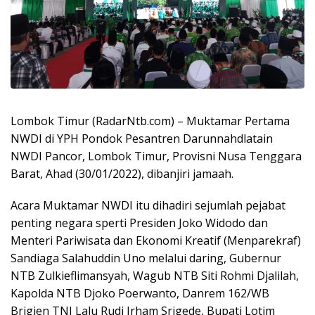
Lombok Timur (RadarNtb.com) – Muktamar Pertama
NWDI di YPH Pondok Pesantren Darunnahdlatain
NWDI Pancor, Lombok Timur, Provisni Nusa Tenggara
Barat, Ahad (30/01/2022), dibanjiri jamaah.
Acara Muktamar NWDI itu dihadiri sejumlah pejabat
penting negara sperti Presiden Joko Widodo dan
Menteri Pariwisata dan Ekonomi Kreatif (Menparekraf)
Sandiaga Salahuddin Uno melalui daring, Gubernur
NTB Zulkieflimansyah, Wagub NTB Siti Rohmi Djalilah,
Kapolda NTB Djoko Poerwanto, Danrem 162/WB
Brigjen TNI Lalu Rudi Irham Srigede, Bupati Lotim