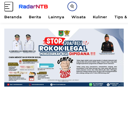
Beranda
Berita
Lainnya
Wisata
Kuliner
Tips &
L
a
n
g
s
u
n
g
k
e
k
o
n
t
e
n