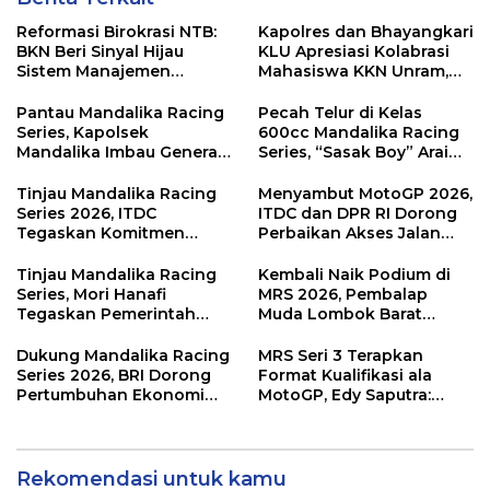
Reformasi Birokrasi NTB:
Kapolres dan Bhayangkari
BKN Beri Sinyal Hijau
KLU Apresiasi Kolabrasi
Sistem Manajemen
Mahasiswa KKN Unram,
Talenta ASN Pemprov NTB
UIN dan Un 45 Ubah
Sampah Jadi Rupiah
Pantau Mandalika Racing
Pecah Telur di Kelas
Series, Kapolsek
600cc Mandalika Racing
Mandalika Imbau Generasi
Series, “Sasak Boy” Arai
Muda Salurkan Hobi di
Agaska Ungkap Kunci
Sirkuit, Bukan Jalan Raya
Kemenangan
Tinjau Mandalika Racing
Menyambut MotoGP 2026,
Series 2026, ITDC
ITDC dan DPR RI Dorong
Tegaskan Komitmen
Perbaikan Akses Jalan
Kolaborasi dan Genjot
Hingga Pelibatan UMKM
Dampak Ekonomi
di KEK Mandalika
Tinjau Mandalika Racing
Kembali Naik Podium di
Kawasan
Series, Mori Hanafi
MRS 2026, Pembalap
Tegaskan Pemerintah
Muda Lombok Barat
Wajib Support Pembalap
Gibran Makin Mantap
NTB
Menuju Tingkat Asia
Dukung Mandalika Racing
MRS Seri 3 Terapkan
Series 2026, BRI Dorong
Format Kualifikasi ala
Pertumbuhan Ekonomi
MotoGP, Edy Saputra:
dan UMKM NTB
Persaingan Makin Sengit
dan Efektif
Rekomendasi untuk kamu