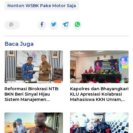
Nonton WSBK Pake Motor Saja
Baca Juga
Reformasi Birokrasi NTB:
Kapolres dan Bhayangkari
BKN Beri Sinyal Hijau
KLU Apresiasi Kolabrasi
Sistem Manajemen
Mahasiswa KKN Unram,
Talenta ASN Pemprov NTB
UIN dan Un 45 Ubah
Sampah Jadi Rupiah