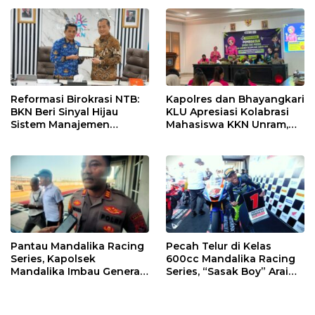
Reformasi Birokrasi NTB:
Kapolres dan Bhayangkari
BKN Beri Sinyal Hijau
KLU Apresiasi Kolabrasi
Sistem Manajemen
Mahasiswa KKN Unram,
Talenta ASN Pemprov NTB
UIN dan Un 45 Ubah
Sampah Jadi Rupiah
Pantau Mandalika Racing
Pecah Telur di Kelas
Series, Kapolsek
600cc Mandalika Racing
Mandalika Imbau Generasi
Series, “Sasak Boy” Arai
Muda Salurkan Hobi di
Agaska Ungkap Kunci
Sirkuit, Bukan Jalan Raya
Kemenangan