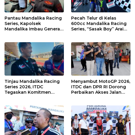
Pantau Mandalika Racing
Pecah Telur di Kelas
Series, Kapolsek
600cc Mandalika Racing
Mandalika Imbau Generasi
Series, “Sasak Boy” Arai
Muda Salurkan Hobi di
Agaska Ungkap Kunci
Sirkuit, Bukan Jalan Raya
Kemenangan
Tinjau Mandalika Racing
Menyambut MotoGP 2026,
Series 2026, ITDC
ITDC dan DPR RI Dorong
Tegaskan Komitmen
Perbaikan Akses Jalan
Kolaborasi dan Genjot
Hingga Pelibatan UMKM
Dampak Ekonomi
di KEK Mandalika
Kawasan