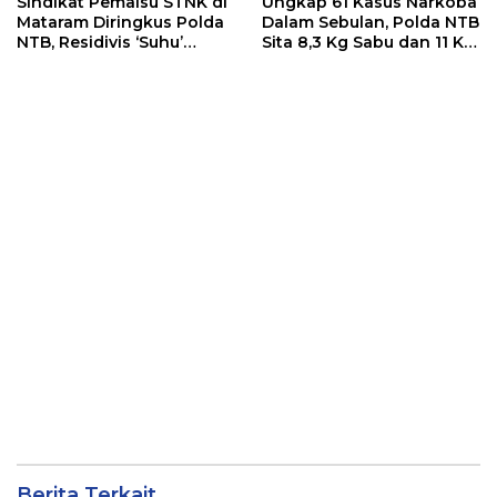
Sindikat Pemalsu STNK di
Ungkap 61 Kasus Narkoba
Mataram Diringkus Polda
Dalam Sebulan, Polda NTB
NTB, Residivis ‘Suhu’
Sita 8,3 Kg Sabu dan 11 Kg
Pemalsuan Kembali
Ganja
Masuk Bui
Berita Terkait