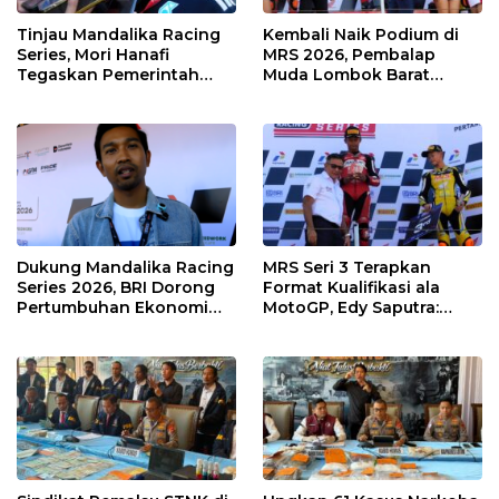
Tinjau Mandalika Racing
Kembali Naik Podium di
Series, Mori Hanafi
MRS 2026, Pembalap
Tegaskan Pemerintah
Muda Lombok Barat
Wajib Support Pembalap
Gibran Makin Mantap
NTB
Menuju Tingkat Asia
Dukung Mandalika Racing
MRS Seri 3 Terapkan
Series 2026, BRI Dorong
Format Kualifikasi ala
Pertumbuhan Ekonomi
MotoGP, Edy Saputra:
dan UMKM NTB
Persaingan Makin Sengit
dan Efektif