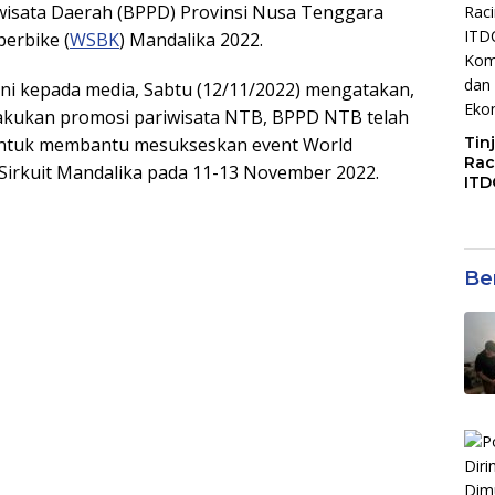
iwisata Daerah (BPPD) Provinsi Nusa Tenggara
perbike (
WSBK
) Mandalika 2022.
i kepada media, Sabtu (12/11/2022) mengatakan,
lakukan promosi pariwisata NTB, BPPD NTB telah
Tin
untuk membantu mesukseskan event World
Rac
 Sirkuit Mandalika pada 11-13 November 2022.
ITD
Ko
Kol
Gen
Eko
Ber