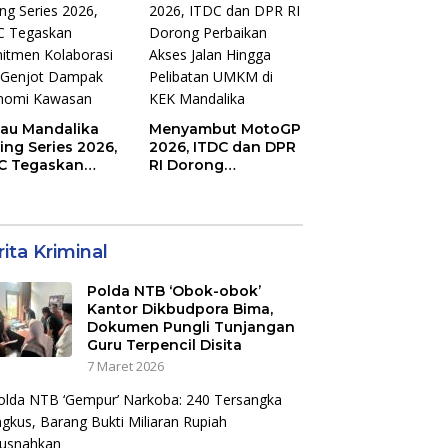
Kunci Kemenangan
jau Mandalika
Menyambut MotoGP
ing Series 2026,
2026, ITDC dan DPR
C Tegaskan
RI Dorong
mitmen
Perbaikan Akses
aborasi dan
Jalan Hingga
jot Dampak
Pelibatan UMKM di
nomi Kawasan
KEK Mandalika
ita Kriminal
Polda NTB ‘Obok-obok’
Kantor Dikbudpora Bima,
Dokumen Pungli Tunjangan
Guru Terpencil Disita
7 Maret 2026