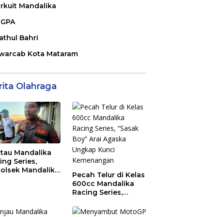
irkuit Mandalika
GPA
athul Bahri
warcab Kota Mataram
rita Olahraga
tau Mandalika
ing Series,
olsek Mandalika
Pecah Telur di Kelas
au Generasi
600cc Mandalika
a Salurkan Hobi
Racing Series,
irkuit, Bukan
“Sasak Boy” Arai
an Raya
Agaska Ungkap