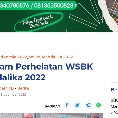
donesia 2022
,
WSBK Mandalika 2022
lam Perhelatan WSBK
alika 2022
darNTB
-
Berita
Be
3 November 2022
BAGIKAN