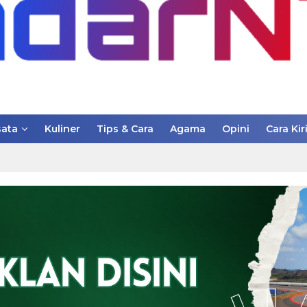
ata
Kuliner
Tips & Cara
Agama
Opini
Cara Kir