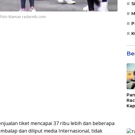
S
M
. foto Maman radarntb.com
P
K
Be
Pan
Rac
Kap
Imb
Mud
di S
ualan tiket mencapai 37 ribu lebih dan beberapa
Jal
balap dan diliput media Internasional, tidak