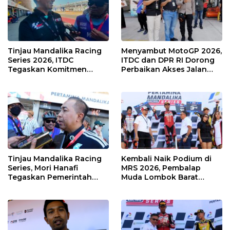
Tinjau Mandalika Racing
Menyambut MotoGP 2026,
Series 2026, ITDC
ITDC dan DPR RI Dorong
Tegaskan Komitmen
Perbaikan Akses Jalan
Kolaborasi dan Genjot
Hingga Pelibatan UMKM
Dampak Ekonomi
di KEK Mandalika
Kawasan
Tinjau Mandalika Racing
Kembali Naik Podium di
Series, Mori Hanafi
MRS 2026, Pembalap
Tegaskan Pemerintah
Muda Lombok Barat
Wajib Support Pembalap
Gibran Makin Mantap
NTB
Menuju Tingkat Asia