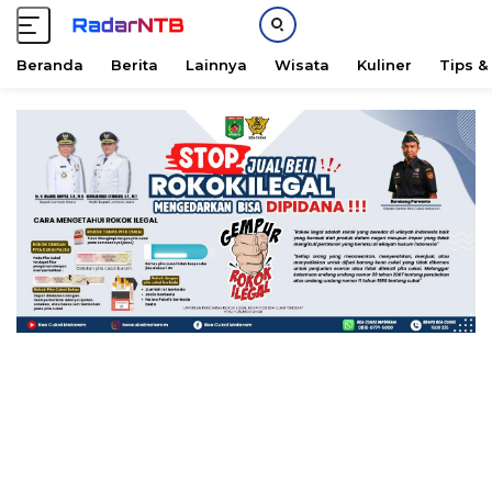
Beranda
Berita
Lainnya
Wisata
Kuliner
Tips &
L
a
n
g
s
u
n
g
k
e
k
o
n
t
e
n