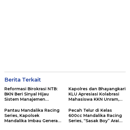
Berita Terkait
Reformasi Birokrasi NTB:
Kapolres dan Bhayangkari
BKN Beri Sinyal Hijau
KLU Apresiasi Kolabrasi
Sistem Manajemen
Mahasiswa KKN Unram,
Talenta ASN Pemprov NTB
UIN dan Un 45 Ubah
Sampah Jadi Rupiah
Pantau Mandalika Racing
Pecah Telur di Kelas
Series, Kapolsek
600cc Mandalika Racing
Mandalika Imbau Generasi
Series, “Sasak Boy” Arai
Muda Salurkan Hobi di
Agaska Ungkap Kunci