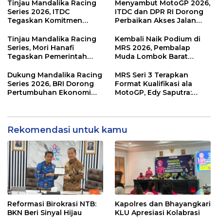
Sirkuit, Bukan Jalan Raya
Kemenangan
Tinjau Mandalika Racing
Menyambut MotoGP 2026,
Series 2026, ITDC
ITDC dan DPR RI Dorong
Tegaskan Komitmen
Perbaikan Akses Jalan
Kolaborasi dan Genjot
Hingga Pelibatan UMKM
Dampak Ekonomi
di KEK Mandalika
Tinjau Mandalika Racing
Kembali Naik Podium di
Kawasan
Series, Mori Hanafi
MRS 2026, Pembalap
Tegaskan Pemerintah
Muda Lombok Barat
Wajib Support Pembalap
Gibran Makin Mantap
NTB
Menuju Tingkat Asia
Dukung Mandalika Racing
MRS Seri 3 Terapkan
Series 2026, BRI Dorong
Format Kualifikasi ala
Pertumbuhan Ekonomi
MotoGP, Edy Saputra:
dan UMKM NTB
Persaingan Makin Sengit
dan Efektif
Rekomendasi untuk kamu
Reformasi Birokrasi NTB:
Kapolres dan Bhayangkari
BKN Beri Sinyal Hijau
KLU Apresiasi Kolabrasi