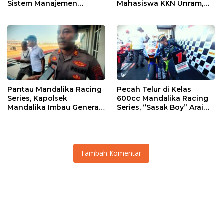
Sistem Manajemen
Mahasiswa KKN Unram,
Talenta ASN Pemprov NTB
UIN dan Un 45 Ubah
Sampah Jadi Rupiah
Pantau Mandalika Racing
Pecah Telur di Kelas
Series, Kapolsek
600cc Mandalika Racing
Mandalika Imbau Generasi
Series, “Sasak Boy” Arai
Muda Salurkan Hobi di
Agaska Ungkap Kunci
Sirkuit, Bukan Jalan Raya
Kemenangan
Tambah Komentar