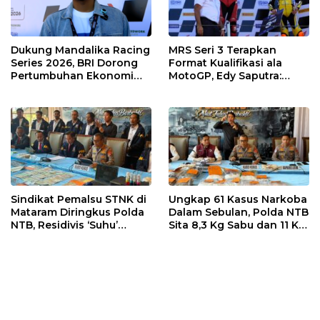
Dukung Mandalika Racing
MRS Seri 3 Terapkan
Series 2026, BRI Dorong
Format Kualifikasi ala
Pertumbuhan Ekonomi
MotoGP, Edy Saputra:
dan UMKM NTB
Persaingan Makin Sengit
dan Efektif
Sindikat Pemalsu STNK di
Ungkap 61 Kasus Narkoba
Mataram Diringkus Polda
Dalam Sebulan, Polda NTB
NTB, Residivis ‘Suhu’
Sita 8,3 Kg Sabu dan 11 Kg
Pemalsuan Kembali
Ganja
Masuk Bui