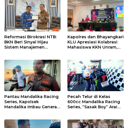
Reformasi Birokrasi NTB:
Kapolres dan Bhayangkari
BKN Beri Sinyal Hijau
KLU Apresiasi Kolabrasi
Sistem Manajemen
Mahasiswa KKN Unram,
Talenta ASN Pemprov NTB
UIN dan Un 45 Ubah
Sampah Jadi Rupiah
Pantau Mandalika Racing
Pecah Telur di Kelas
Series, Kapolsek
600cc Mandalika Racing
Mandalika Imbau Generasi
Series, “Sasak Boy” Arai
Muda Salurkan Hobi di
Agaska Ungkap Kunci
Sirkuit, Bukan Jalan Raya
Kemenangan