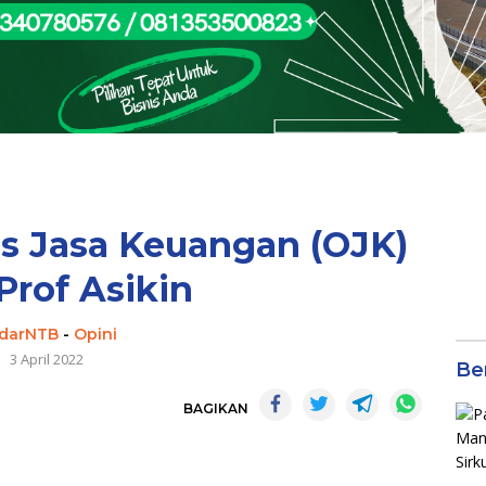
as Jasa Keuangan (OJK)
Prof Asikin
darNTB
-
Opini
3 April 2022
Be
BAGIKAN