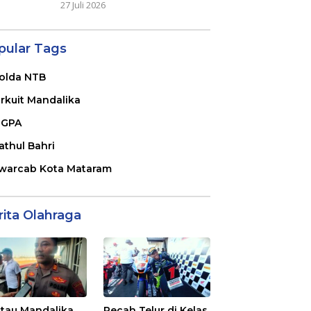
27 Juli 2026
pular Tags
olda NTB
irkuit Mandalika
GPA
athul Bahri
warcab Kota Mataram
rita Olahraga
tau Mandalika
Pecah Telur di Kelas