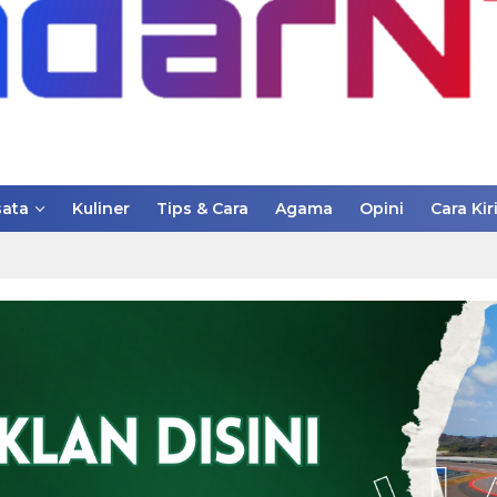
ata
Kuliner
Tips & Cara
Agama
Opini
Cara Kir