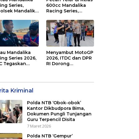
ing Series,
600cc Mandalika
olsek Mandalika
Racing Series,
au Generasi
“Sasak Boy” Arai
a Salurkan Hobi
Agaska Ungkap
irkuit, Bukan
Kunci Kemenangan
an Raya
jau Mandalika
Menyambut MotoGP
ing Series 2026,
2026, ITDC dan DPR
C Tegaskan
RI Dorong
mitmen
Perbaikan Akses
aborasi dan
Jalan Hingga
jot Dampak
Pelibatan UMKM di
nomi Kawasan
KEK Mandalika
ita Kriminal
Polda NTB ‘Obok-obok’
Kantor Dikbudpora Bima,
Dokumen Pungli Tunjangan
Guru Terpencil Disita
7 Maret 2026
Polda NTB ‘Gempur’