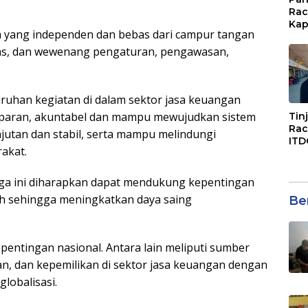
Rac
Kap
a yang independen dan bebas dari campur tangan
Imb
Mud
gas, dan wewenang pengaturan, pengawasan,
di S
Jal
ruhan kegiatan di dalam sektor jasa keuangan
ansparan, akuntabel dan mampu mewujudkan sistem
Tin
Rac
utan dan stabil, serta mampu melindungi
ITD
akat.
Ko
Kol
Gen
a ini diharapkan dapat mendukung kepentingan
Eko
uh sehingga meningkatkan daya saing
Ber
pentingan nasional. Antara lain meliputi sumber
n, dan kepemilikan di sektor jasa keuangan dengan
lobalisasi.