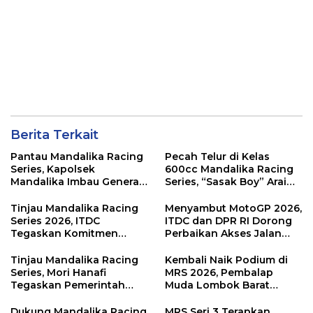
Berita Terkait
Pantau Mandalika Racing
Pecah Telur di Kelas
Series, Kapolsek
600cc Mandalika Racing
Mandalika Imbau Generasi
Series, “Sasak Boy” Arai
Muda Salurkan Hobi di
Agaska Ungkap Kunci
Sirkuit, Bukan Jalan Raya
Kemenangan
Tinjau Mandalika Racing
Menyambut MotoGP 2026,
Series 2026, ITDC
ITDC dan DPR RI Dorong
Tegaskan Komitmen
Perbaikan Akses Jalan
Kolaborasi dan Genjot
Hingga Pelibatan UMKM
Dampak Ekonomi
di KEK Mandalika
Tinjau Mandalika Racing
Kembali Naik Podium di
Kawasan
Series, Mori Hanafi
MRS 2026, Pembalap
Tegaskan Pemerintah
Muda Lombok Barat
Wajib Support Pembalap
Gibran Makin Mantap
NTB
Menuju Tingkat Asia
Dukung Mandalika Racing
MRS Seri 3 Terapkan