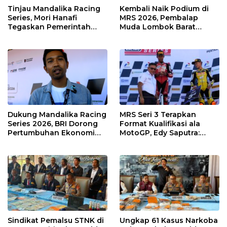
Tinjau Mandalika Racing
Kembali Naik Podium di
Series, Mori Hanafi
MRS 2026, Pembalap
Tegaskan Pemerintah
Muda Lombok Barat
Wajib Support Pembalap
Gibran Makin Mantap
NTB
Menuju Tingkat Asia
Dukung Mandalika Racing
MRS Seri 3 Terapkan
Series 2026, BRI Dorong
Format Kualifikasi ala
Pertumbuhan Ekonomi
MotoGP, Edy Saputra:
dan UMKM NTB
Persaingan Makin Sengit
dan Efektif
Sindikat Pemalsu STNK di
Ungkap 61 Kasus Narkoba