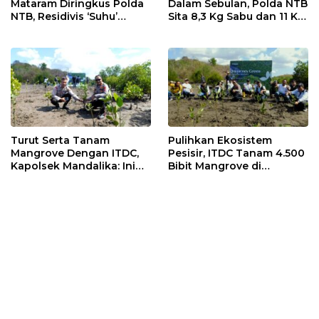
Mataram Diringkus Polda
Dalam Sebulan, Polda NTB
NTB, Residivis ‘Suhu’
Sita 8,3 Kg Sabu dan 11 Kg
Pemalsuan Kembali
Ganja
Masuk Bui
Turut Serta Tanam
Pulihkan Ekosistem
Mangrove Dengan ITDC,
Pesisir, ITDC Tanam 4.500
Kapolsek Mandalika: Ini
Bibit Mangrove di
Bisa Menjaga Stabilitas
Kawasan Sanctuary
Kamtibmas
Mandalika