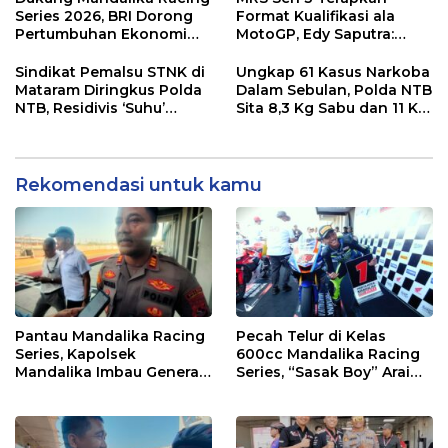
Series 2026, BRI Dorong
Format Kualifikasi ala
Pertumbuhan Ekonomi
MotoGP, Edy Saputra:
dan UMKM NTB
Persaingan Makin Sengit
dan Efektif
Sindikat Pemalsu STNK di
Ungkap 61 Kasus Narkoba
Mataram Diringkus Polda
Dalam Sebulan, Polda NTB
NTB, Residivis ‘Suhu’
Sita 8,3 Kg Sabu dan 11 Kg
Pemalsuan Kembali
Ganja
Masuk Bui
Rekomendasi untuk kamu
Pantau Mandalika Racing
Pecah Telur di Kelas
Series, Kapolsek
600cc Mandalika Racing
Mandalika Imbau Generasi
Series, “Sasak Boy” Arai
Muda Salurkan Hobi di
Agaska Ungkap Kunci
Sirkuit, Bukan Jalan Raya
Kemenangan