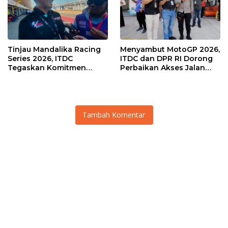
Tinjau Mandalika Racing
Menyambut MotoGP 2026,
Series 2026, ITDC
ITDC dan DPR RI Dorong
Tegaskan Komitmen
Perbaikan Akses Jalan
Kolaborasi dan Genjot
Hingga Pelibatan UMKM
Dampak Ekonomi
di KEK Mandalika
Kawasan
Tambah Komentar