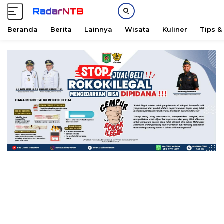
Beranda
Berita
Lainnya
Wisata
Kuliner
Tips &
L
a
n
g
s
u
n
g
k
e
k
o
n
t
e
n