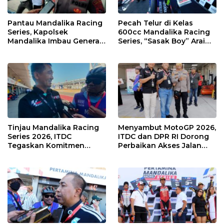
Pantau Mandalika Racing
Pecah Telur di Kelas
Series, Kapolsek
600cc Mandalika Racing
Mandalika Imbau Generasi
Series, “Sasak Boy” Arai
Muda Salurkan Hobi di
Agaska Ungkap Kunci
Sirkuit, Bukan Jalan Raya
Kemenangan
Tinjau Mandalika Racing
Menyambut MotoGP 2026,
Series 2026, ITDC
ITDC dan DPR RI Dorong
Tegaskan Komitmen
Perbaikan Akses Jalan
Kolaborasi dan Genjot
Hingga Pelibatan UMKM
Dampak Ekonomi
di KEK Mandalika
Kawasan