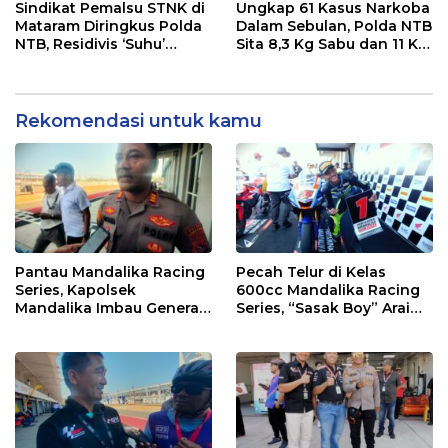
dan Efektif
Sindikat Pemalsu STNK di
Ungkap 61 Kasus Narkoba
Mataram Diringkus Polda
Dalam Sebulan, Polda NTB
NTB, Residivis ‘Suhu’
Sita 8,3 Kg Sabu dan 11 Kg
Pemalsuan Kembali
Ganja
Masuk Bui
Rekomendasi untuk kamu
Pantau Mandalika Racing
Pecah Telur di Kelas
Series, Kapolsek
600cc Mandalika Racing
Mandalika Imbau Generasi
Series, “Sasak Boy” Arai
Muda Salurkan Hobi di
Agaska Ungkap Kunci
Sirkuit, Bukan Jalan Raya
Kemenangan