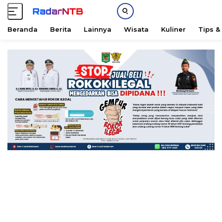
Beranda
Berita
Lainnya
Wisata
Kuliner
Tips &
L
a
n
g
s
u
n
g
k
e
k
o
n
t
e
n