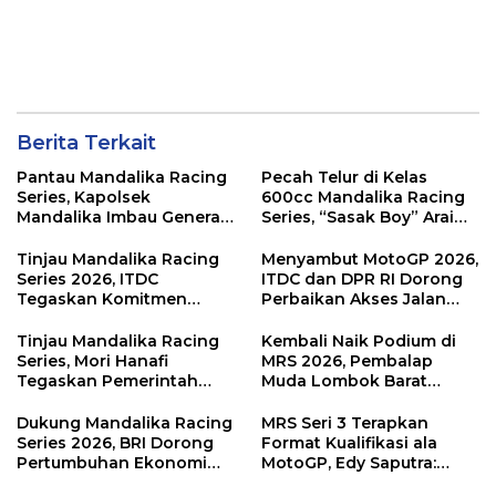
Berita Terkait
Pantau Mandalika Racing
Pecah Telur di Kelas
Series, Kapolsek
600cc Mandalika Racing
Mandalika Imbau Generasi
Series, “Sasak Boy” Arai
Muda Salurkan Hobi di
Agaska Ungkap Kunci
Sirkuit, Bukan Jalan Raya
Kemenangan
Tinjau Mandalika Racing
Menyambut MotoGP 2026,
Series 2026, ITDC
ITDC dan DPR RI Dorong
Tegaskan Komitmen
Perbaikan Akses Jalan
Kolaborasi dan Genjot
Hingga Pelibatan UMKM
Dampak Ekonomi
di KEK Mandalika
Tinjau Mandalika Racing
Kembali Naik Podium di
Kawasan
Series, Mori Hanafi
MRS 2026, Pembalap
Tegaskan Pemerintah
Muda Lombok Barat
Wajib Support Pembalap
Gibran Makin Mantap
NTB
Menuju Tingkat Asia
Dukung Mandalika Racing
MRS Seri 3 Terapkan
Series 2026, BRI Dorong
Format Kualifikasi ala
Pertumbuhan Ekonomi
MotoGP, Edy Saputra:
dan UMKM NTB
Persaingan Makin Sengit