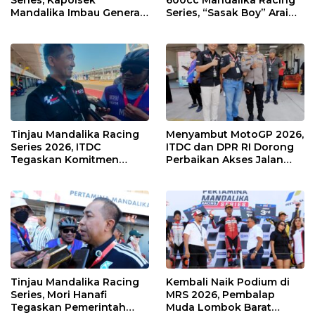
Series, Kapolsek
600cc Mandalika Racing
Mandalika Imbau Generasi
Series, “Sasak Boy” Arai
Muda Salurkan Hobi di
Agaska Ungkap Kunci
Sirkuit, Bukan Jalan Raya
Kemenangan
Tinjau Mandalika Racing
Menyambut MotoGP 2026,
Series 2026, ITDC
ITDC dan DPR RI Dorong
Tegaskan Komitmen
Perbaikan Akses Jalan
Kolaborasi dan Genjot
Hingga Pelibatan UMKM
Dampak Ekonomi
di KEK Mandalika
Kawasan
Tinjau Mandalika Racing
Kembali Naik Podium di
Series, Mori Hanafi
MRS 2026, Pembalap
Tegaskan Pemerintah
Muda Lombok Barat