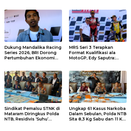
Wajib Support Pembalap
Gibran Makin Mantap
NTB
Menuju Tingkat Asia
Dukung Mandalika Racing
MRS Seri 3 Terapkan
Series 2026, BRI Dorong
Format Kualifikasi ala
Pertumbuhan Ekonomi
MotoGP, Edy Saputra:
dan UMKM NTB
Persaingan Makin Sengit
dan Efektif
Sindikat Pemalsu STNK di
Ungkap 61 Kasus Narkoba
Mataram Diringkus Polda
Dalam Sebulan, Polda NTB
NTB, Residivis ‘Suhu’
Sita 8,3 Kg Sabu dan 11 Kg
Pemalsuan Kembali
Ganja
Masuk Bui